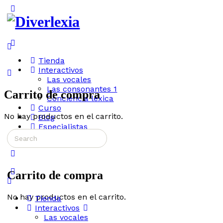
Toggle
Side
Panel
More
options
Tienda
Interactivos
Las vocales
Las consonantes 1
Carrito de compra
Conciencia léxica
Curso
No hay productos en el carrito.
Blog
Especialistas
Search
Accede
for:
Carrito de compra
No hay productos en el carrito.
Tienda
Interactivos
Las vocales