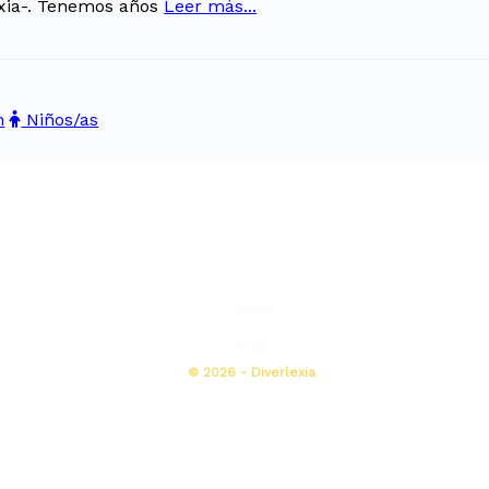
lexia-. Tenemos años
Leer más...
n
Niños/as
Tienda
Blog
© 2026 - Diverlexia