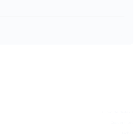
Curso de dislexia
Cuadernillos
Fichas