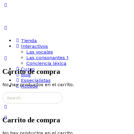
Toggle
Side
Panel
Tienda
Interactivos
Las vocales
Las consonantes 1
Conciencia léxica
Curso
Carrito de compra
Blog
Especialistas
No hay productos en el carrito.
Accede
Search
More
for:
options
Carrito de compra
No hay productos en el carrito.