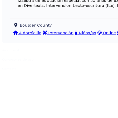
Maestra de educación especial con 20 años de exp
en Diverlexia, Intervencion Lecto-escritura (ILe),
Boulder County
A domicilio
Intervención
Niños/as
Online
Aviso legal
Condiciones de uso
Contacto