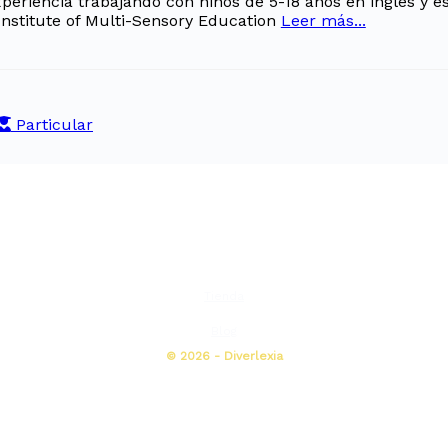
eriencia trabajando con niños de 5-18 años en ingles y esp
 Institute of Multi-Sensory Education
Leer más...
Particular
Tienda
Blog
© 2026 - Diverlexia