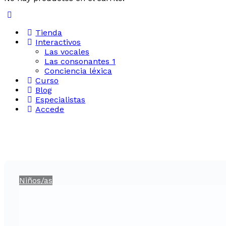
Tienda
Interactivos
Las vocales
Las consonantes 1
Conciencia léxica
Curso
Blog
Especialistas
Accede
Niños/as