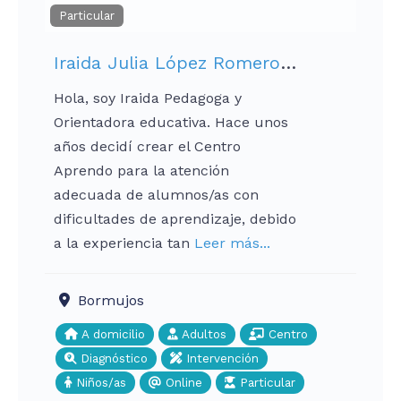
Particular
Iraida Julia López Romero (CENTRO APRENDO-GABINETE PSICOPEDAGÓGICO)
Hola, soy Iraida Pedagoga y
Orientadora educativa. Hace unos
años decidí crear el Centro
Aprendo para la atención
adecuada de alumnos/as con
dificultades de aprendizaje, debido
a la experiencia tan
Leer más...
Bormujos
A domicilio
Adultos
Centro
Diagnóstico
Intervención
Niños/as
Online
Particular