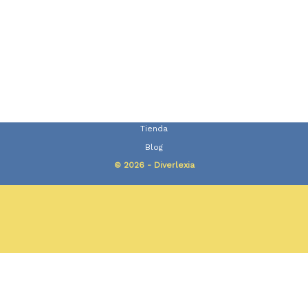
Tienda
Blog
© 2026 - Diverlexia
Change Location
Find awesome listings near you!