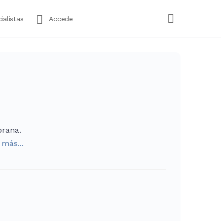
ialistas
Accede
prana.
 más...