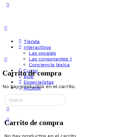
Toggle
Side
Panel
Tienda
Interactivos
Las vocales
Las consonantes 1
Conciencia léxica
Curso
Carrito de compra
Blog
Especialistas
No hay productos en el carrito.
Accede
Search
More
for:
options
Carrito de compra
No hay productos en el carrito.