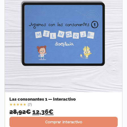
Las consonantes 1 — Interactivo
★
★
★
★
★
(7)
28,92
€
El
12,36
€
El
precio
precio
Comprar interactivo