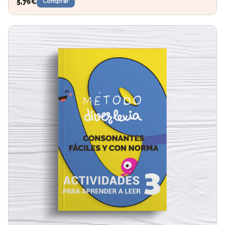
5,76
€
Comprar