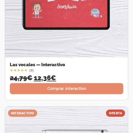
Las vocales — Interactivo
★
★
★
★
★
(9)
24,79
€
El
12,36
€
El
precio
precio
Comprar interactivo
original
actual
era:
es:
INTERACTIVO
OFERTA
24,79€.
12,36€.