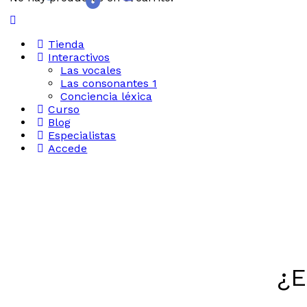
Tienda
Interactivos
Las vocales
Las consonantes 1
Conciencia léxica
Curso
Blog
Especialistas
Accede
¿E