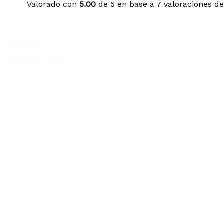
precio
precio
Valorado con
5.00
de 5 en base a
7
valoraciones de
original
actual
era:
es:
USD
USD
$ 40.
$ 17.
Aviso legal
Condiciones de uso
Contacto