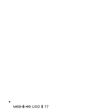
El
El
USD $
40
USD $
17