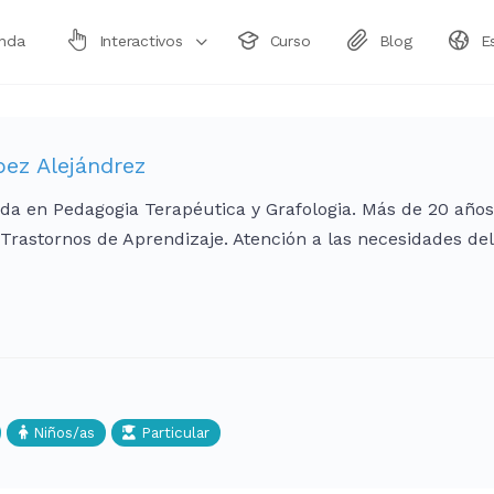
enda
Interactivos
Curso
Blog
E
pez Alejándrez
da en Pedagogia Terapéutica y Grafologia. Más de 20 años
 Trastornos de Aprendizaje. Atención a las necesidades d
Niños/as
Particular