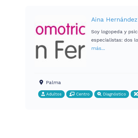
Aina Hernández
Soy logopeda y psic
especialistas: dos 
más...
Palma
Adultos
Centro
Diagnóstico