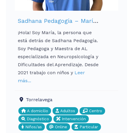
Sadhana Pedagogía – María de las Alas-Pumariño Rosellón
¡Hola! Soy María, la persona que
está detrás de Sadhana Pedagogía.
Soy Pedagoga y Maestra de AL
especializada en Neuropsicología y
Dificultades del Aprendizaje. Desde
2021 trabajo con niños y
Leer
más...
Torrelavega
A domicilio
Adultos
Centro
Diagnóstico
Intervención
Niños/as
Online
Particular