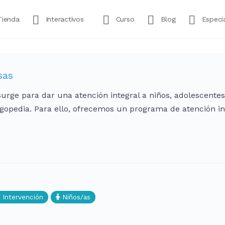
Tienda
Interactivos
Curso
Blog
Especia
sas
urge para dar una atención integral a niños, adolescentes 
ogopedia. Para ello, ofrecemos un programa de atención i
Intervención
Niños/as