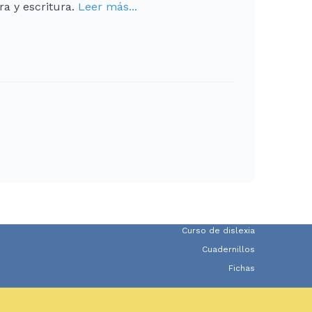
ra y escritura.
Leer más...
Curso de dislexia
Cuadernillos
Fichas