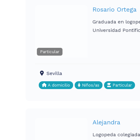
Rosario Ortega
Graduada en logoped
Universidad Pontifi
Particular
Sevilla
A domicilio
Niños/as
Particular
Alejandra
Logopeda colegiada 