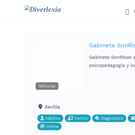
Gabinete SonRi
Gabinete SonRisas s
psicopedagogía y l
Niños/as
Sevilla
Adultos
Centro
Diagnóstico
Online