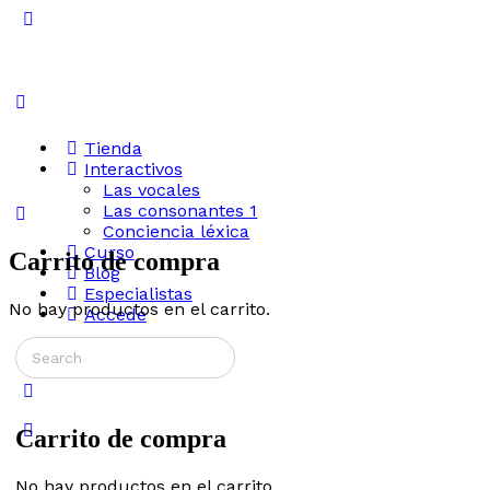
Toggle
Side
Panel
Tienda
Interactivos
Las vocales
Las consonantes 1
Conciencia léxica
Curso
Carrito de compra
Blog
Especialistas
No hay productos en el carrito.
Accede
Search
More
for:
options
Carrito de compra
No hay productos en el carrito.