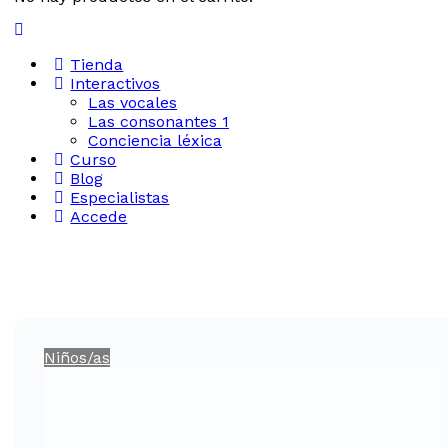
Tienda
Interactivos
Las vocales
Las consonantes 1
Conciencia léxica
Curso
Blog
Especialistas
Accede
Niños/as