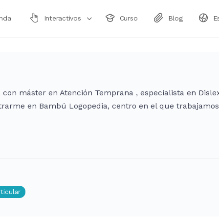
enda
Interactivos
Curso
Blog
E
con máster en Atención Temprana , especialista en Dislex
trarme en Bambú Logopedia, centro en el que trabajamo
ticular