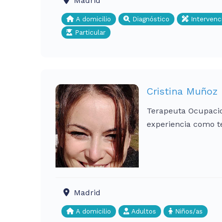
Madrid
A domicilio
Diagnóstico
Intervenc
Particular
Cristina Muñoz
Terapeuta Ocupacion
experiencia como te
Madrid
A domicilio
Adultos
Niños/as