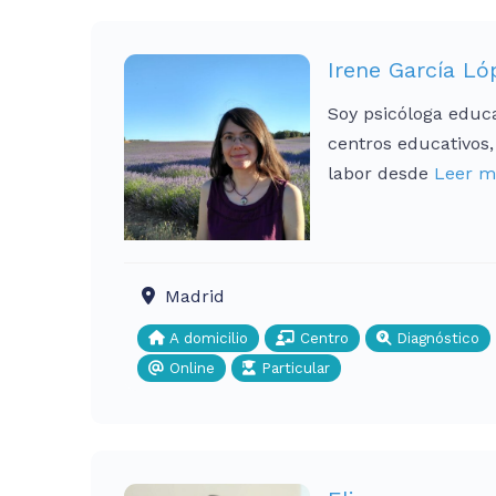
Irene García Ló
Soy psicóloga educa
centros educativos,
labor desde
Leer má
Madrid
A domicilio
Centro
Diagnóstico
Online
Particular