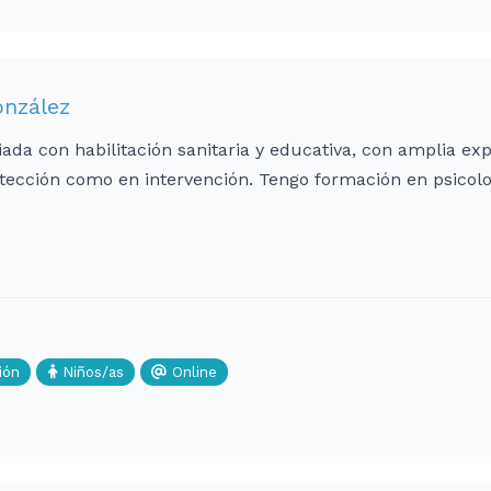
onzález
iada con habilitación sanitaria y educativa, con amplia ex
tección como en intervención. Tengo formación en psicolo
ión
Niños/as
Online