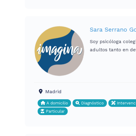
Sara Serrano G
Soy psicóloga coleg
adultos tanto en de
Madrid
A domicilio
Diagnóstico
Intervenc
Particular