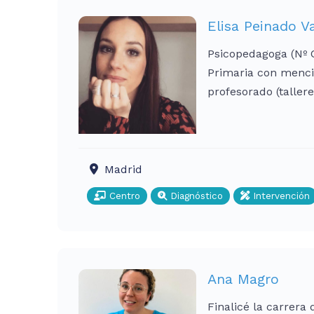
Elisa Peinado V
Psicopedagoga (Nº 
Primaria con menci
profesorado (taller
Madrid
Centro
Diagnóstico
Intervención
Ana Magro
Finalicé la carrera