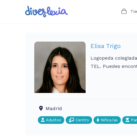
Ti
Elisa Trigo
Logopeda colegiada 
TEL. Puedes encon
Madrid
Adultos
Centro
Niños/as
Par