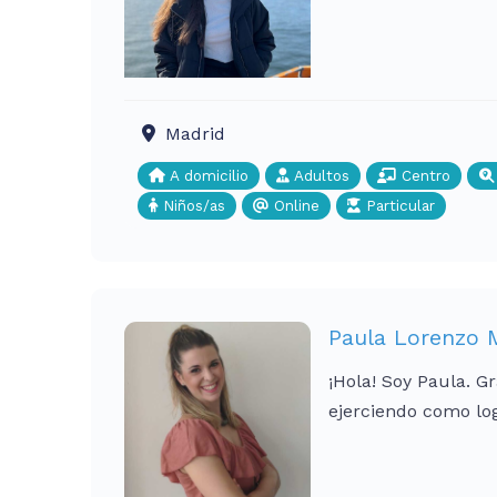
Madrid
A domicilio
Adultos
Centro
Niños/as
Online
Particular
Paula Lorenzo 
¡Hola! Soy Paula. 
ejerciendo como lo