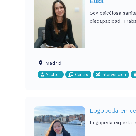
Elisa
Soy psicóloga sanit
discapacidad. Trab
Madrid
Adultos
Centro
Intervención
Logopeda en ce
Logopeda experta e