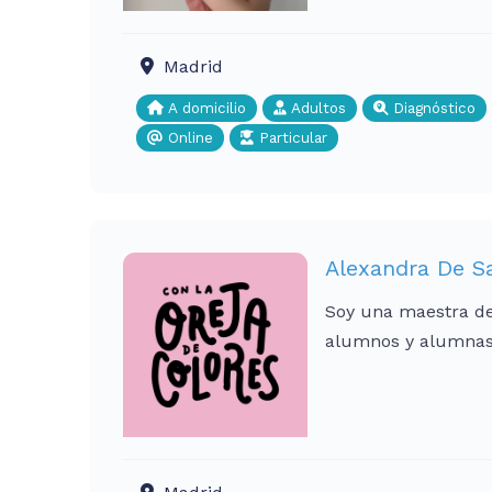
Madrid
A domicilio
Adultos
Diagnóstico
Online
Particular
Alexandra De S
Soy una maestra de 
alumnos y alumnas.