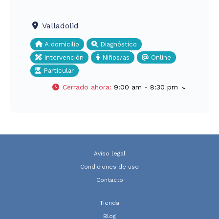
Valladolid
A domicilio
Diagnóstico
Intervención
Niños/as
Online
Particular
Cerrado ahora
:
9:00 am - 8:30 pm
Aviso legal
Condiciones de uso
Contacto
Tienda
Blog