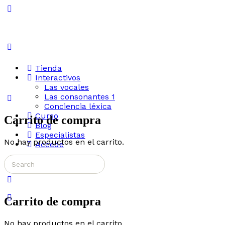
Toggle
Side
Panel
Tienda
Interactivos
Las vocales
Las consonantes 1
Conciencia léxica
Curso
Carrito de compra
Blog
Especialistas
No hay productos en el carrito.
Accede
Search
More
for:
options
Carrito de compra
No hay productos en el carrito.