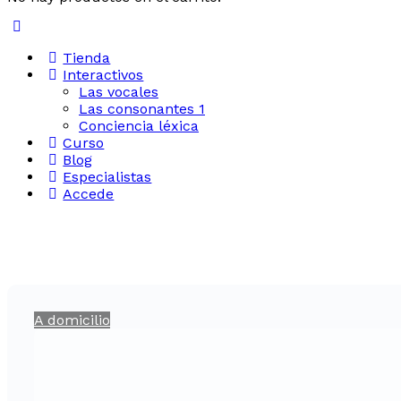
Tienda
Interactivos
Las vocales
Las consonantes 1
Conciencia léxica
Curso
Blog
Especialistas
Accede
A domicilio