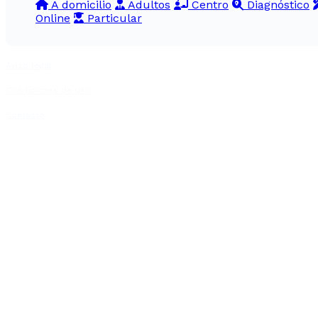
A domicilio
Adultos
Centro
Diagnóstico
Online
Particular
Aviso legal
Condiciones de uso
Contacto