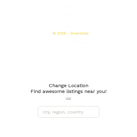
Contacto
Tienda
Blog
© 2026 - Diverlexia
Curso de dislexia
Cuadernillos
Fichas
Change Location
Find awesome listings near you!
Change Location