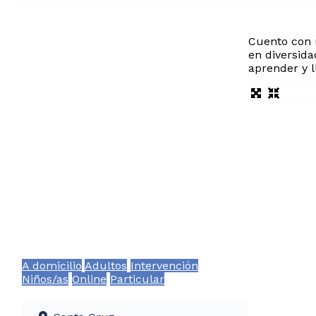
Cuento con u
en diversida
aprender y l
A domicilio
Adultos
Intervención
Niños/as
Online
Particular