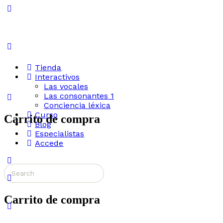
Toggle
Side
Panel
Tienda
Interactivos
Las vocales
Las consonantes 1
Conciencia léxica
Curso
Carrito de compra
Blog
Especialistas
Accede
More
Search
options
for:
Carrito de compra