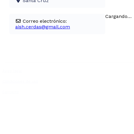
Santa Cruz
Cargando…
Correo electrónico:
aish.cerdas
@
gmail.com
Aviso legal
Condiciones de uso
Contacto