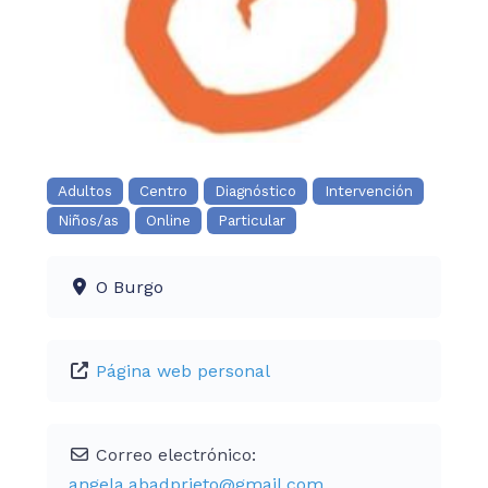
Adultos
Centro
Diagnóstico
Intervención
Niños/as
Online
Particular
O Burgo
Página web personal
Correo electrónico:
angela.abadprieto
@
gmail.com