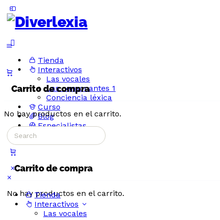
Toggle
Side
Panel
More
options
Tienda
Interactivos
Las vocales
Carrito de compra
Las consonantes 1
Conciencia léxica
Curso
No hay productos en el carrito.
Blog
Especialistas
Search
Accede
for:
Carrito de compra
No hay productos en el carrito.
Tienda
Interactivos
Las vocales