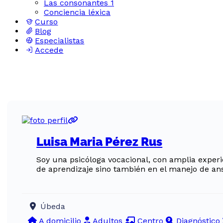
Las consonantes 1
Conciencia léxica
Curso
Blog
Especialistas
Accede
Luisa Maria Pérez Rus
Soy una psicóloga vocacional, con amplia experie
de aprendizaje sino también en el manejo de an
Úbeda
A domicilio
Adultos
Centro
Diagnóstico