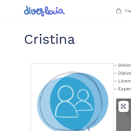
Ti
Cristina
– Diolo
– Diplo
– Licen
– Exper