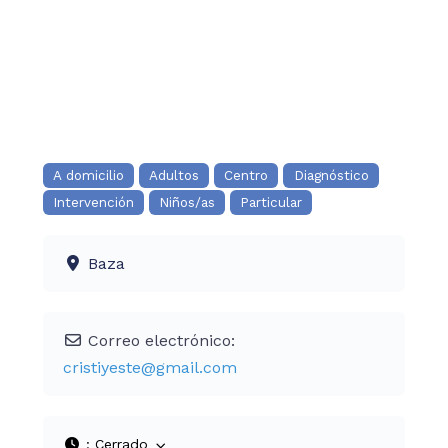
A domicilio
Adultos
Centro
Diagnóstico
Intervención
Niños/as
Particular
Baza
Correo electrónico:
cristiyeste
@
gmail.com
:
Cerrado