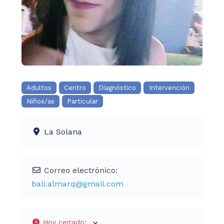
Adultos
Centro
Diagnóstico
Intervención
Niños/as
Particular
La Solana
Correo electrónico:
bali.almarq
@
gmail.com
Hoy cerrado
: