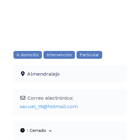
A domicilio
Intervención
Particular
Almendralejo
Correo electrónico:
sacuel_19
@
hotmail.com
:
Cerrado