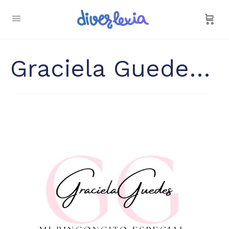
Graciela Guedes Moreno @mirinconcitoespecial_