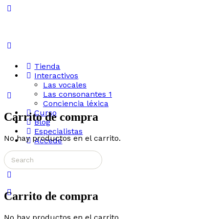
Toggle
Side
Panel
Tienda
Interactivos
Las vocales
Las consonantes 1
Conciencia léxica
Curso
Carrito de compra
Blog
Especialistas
No hay productos en el carrito.
Accede
Search
More
for:
options
Carrito de compra
No hay productos en el carrito.