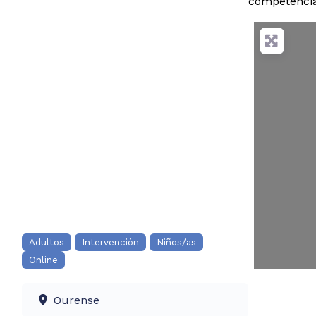
competencia 
Adultos
Intervención
Niños/as
Online
Ourense