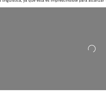
lingüística, ya que esta es imprescindible para alcanzar 
Cargando…