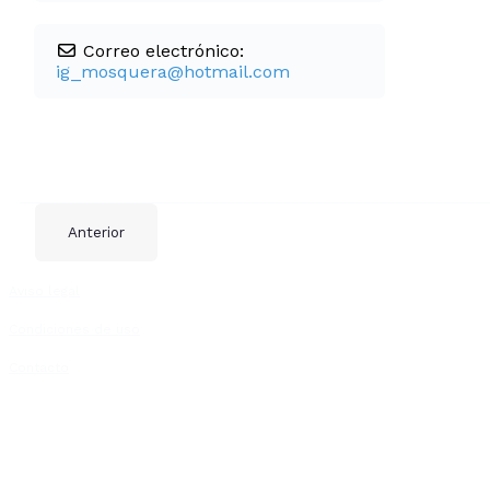
Correo electrónico:
ig_mosquera
@
hotmail.com
Anterior
Aviso legal
Condiciones de uso
Contacto