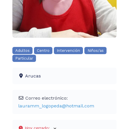
Adultos
Centro
Intervención
Niños/as
Particular
Arucas
Correo electrónico:
lauramm_logopeda
@
hotmail.com
Hoy cerrado
: