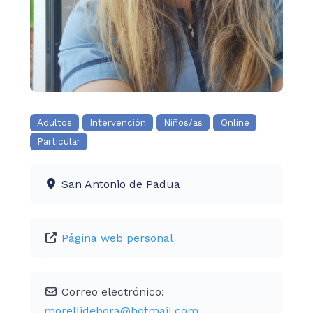
Adultos
Intervención
Niños/as
Online
Particular
San Antonio de Padua
Página web personal
Correo electrónico:
morellidebora
@
hotmail.com