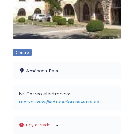
Centro
Améscoa Baja
Correo electrónico:
metxetosos
@
educacion.navarra.es
Hoy cerrado
: