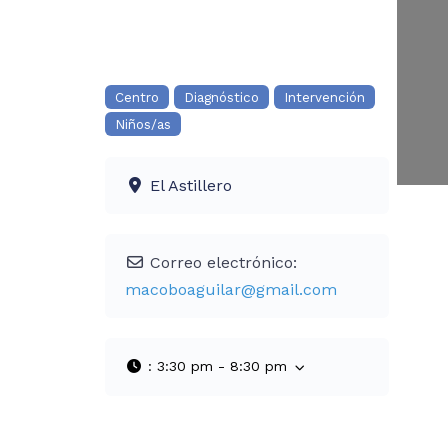
Centro
Diagnóstico
Intervención
Niños/as
El Astillero
Correo electrónico:
macoboaguilar
@
gmail.com
:
3:30 pm - 8:30 pm