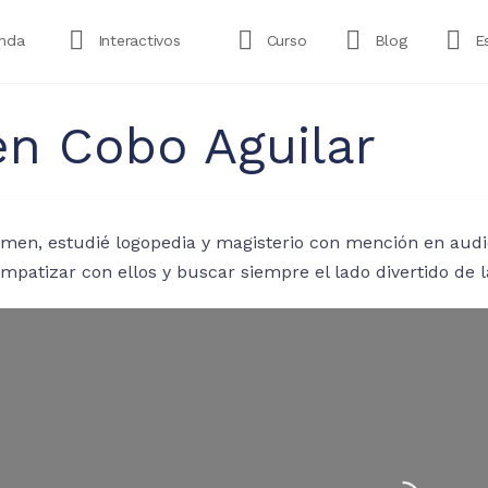
enda
Interactivos
Curso
Blog
E
en Cobo Aguilar
men, estudié logopedia y magisterio con mención en audic
empatizar con ellos y buscar siempre el lado divertido de l
Cargando