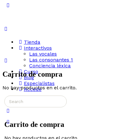
Toggle
Side
Panel
Tienda
Interactivos
Las vocales
Las consonantes 1
Conciencia léxica
Curso
Carrito de compra
Blog
Especialistas
No hay productos en el carrito.
Accede
Search
More
for:
options
Carrito de compra
No hay productos en el carrito.