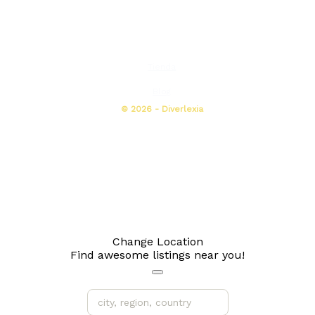
Tienda
Blog
© 2026 - Diverlexia
Change Location
Find awesome listings near you!
Change Location