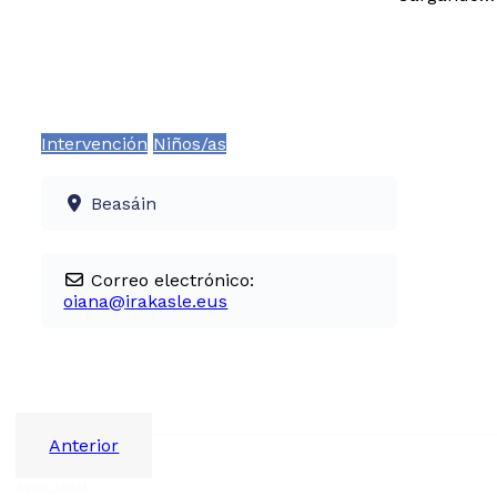
Intervención
Niños/as
Beasáin
Correo electrónico:
oiana
@
irakasle.eus
Anterior
Aviso legal