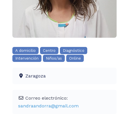
A domicilio
Centro
Diagnóstico
Intervención
Niños/as
Online
Zaragoza
Correo electrónico:
sandraandorra
@
gmail.com