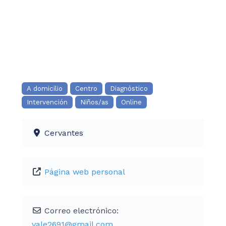
A domicilio
Centro
Diagnóstico
Intervención
Niños/as
Online
Cervantes
Página web personal
Correo electrónico:
vale2691
@
gmail.com