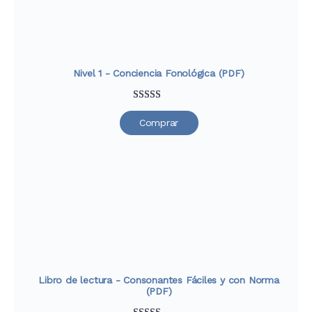
Nivel 1 - Conciencia Fonológica (PDF)
Valorado
52
Comprar
con
4.88
de
5 en base a
valoraciones
de clientes
Libro de lectura - Consonantes Fáciles y con Norma
(PDF)