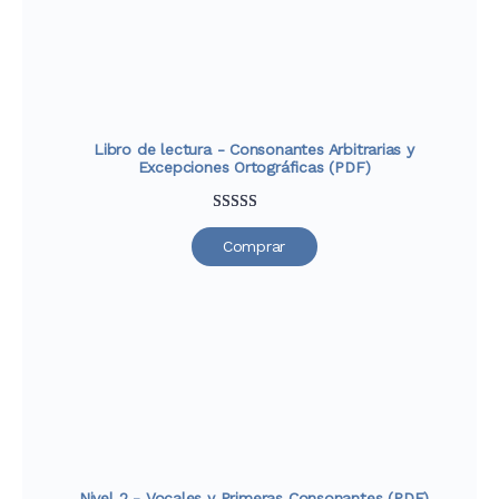
Libro de lectura - Consonantes Arbitrarias y
Excepciones Ortográficas (PDF)
Valorado
30
Comprar
con
4.67
de
5 en base a
valoraciones
de clientes
Nivel 2 - Vocales y Primeras Consonantes (PDF)