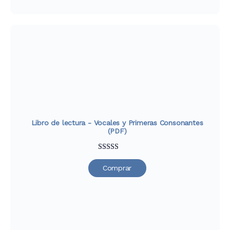
Libro de lectura - Vocales y Primeras Consonantes
(PDF)
Valorado
39
Comprar
con
4.79
de
5 en base a
valoraciones
de clientes