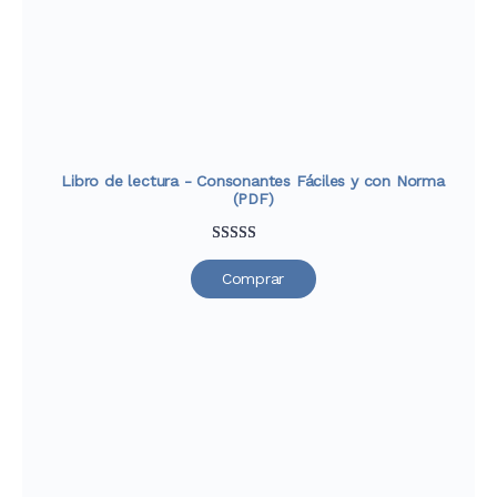
de clientes
Libro de lectura - Consonantes Fáciles y con Norma
(PDF)
Valorado
33
Comprar
con
4.76
de
5 en base a
valoraciones
de clientes