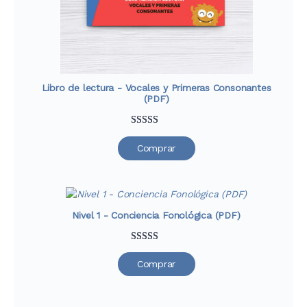
Libro de lectura - Vocales y Primeras Consonantes
(PDF)
Valorado
39
Comprar
con
4.79
de
5 en base a
valoraciones
de clientes
Nivel 1 - Conciencia Fonológica (PDF)
Valorado
52
Comprar
con
4.88
de
5 en base a
valoraciones