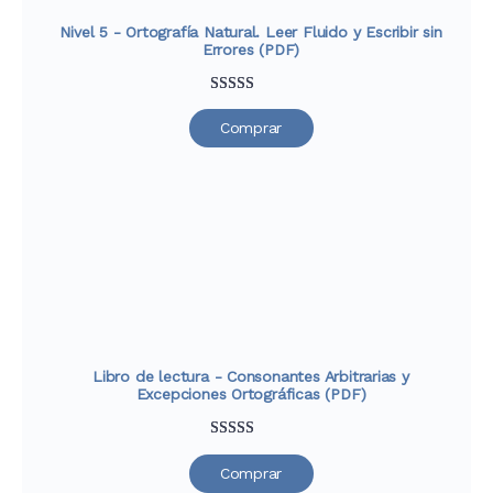
Nivel 5 - Ortografía Natural. Leer Fluido y Escribir sin
Errores (PDF)
Valorado
33
Comprar
con
4.91
de
5 en base a
valoraciones
de clientes
Libro de lectura - Consonantes Arbitrarias y
Excepciones Ortográficas (PDF)
Valorado
30
Comprar
con
4.67
de