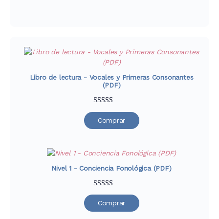
Libro de lectura - Vocales y Primeras Consonantes
(PDF)
Valorado
39
Comprar
con
4.79
de
5 en base a
valoraciones
de clientes
Nivel 1 - Conciencia Fonológica (PDF)
Valorado
52
Comprar
con
4.88
de
5 en base a