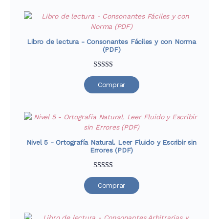
valoraciones
de clientes
Libro de lectura - Consonantes Fáciles y con Norma
(PDF)
Valorado
33
Comprar
con
4.76
de
5 en base a
valoraciones
de clientes
Nivel 5 - Ortografía Natural. Leer Fluido y Escribir sin
Errores (PDF)
Valorado
33
Comprar
con
4.91
de
5 en base a
valoraciones
de clientes