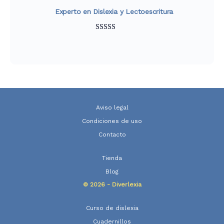
Experto en Dislexia y Lectoescritura
Valorado
847
con
4.93
de
5 en base a
valoraciones
de clientes
Aviso legal
Condiciones de uso
Contacto
Tienda
Blog
© 2026 - Diverlexia
Curso de dislexia
Cuadernillos