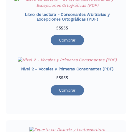
Libro de lectura - Consonantes Arbitrarias y
Excepciones Ortográficas (PDF)
Valorado
30
Comprar
con
4.67
de
5 en base a
valoraciones
de clientes
Nivel 2 - Vocales y Primeras Consonantes (PDF)
Valorado
29
Comprar
con
4.79
de
5 en base a
valoraciones
de clientes