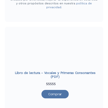
y otros propósitos descritos en nuestra
política de
privacidad
.
Libro de lectura - Vocales y Primeras Consonantes
(PDF)
Valorado
39
Comprar
con
4.79
de
5 en base a
valoraciones