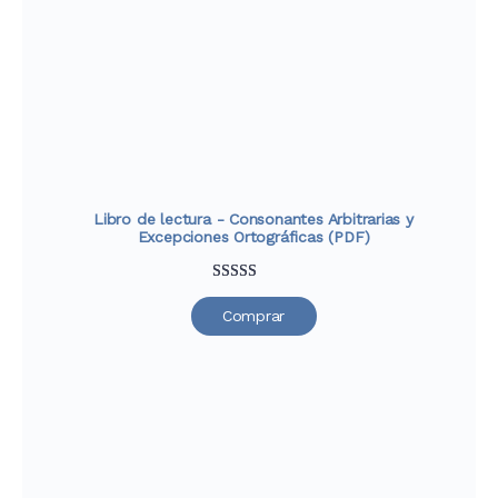
valoraciones
de clientes
Libro de lectura - Consonantes Arbitrarias y
Excepciones Ortográficas (PDF)
Valorado
30
Comprar
con
4.67
de
5 en base a
valoraciones
de clientes