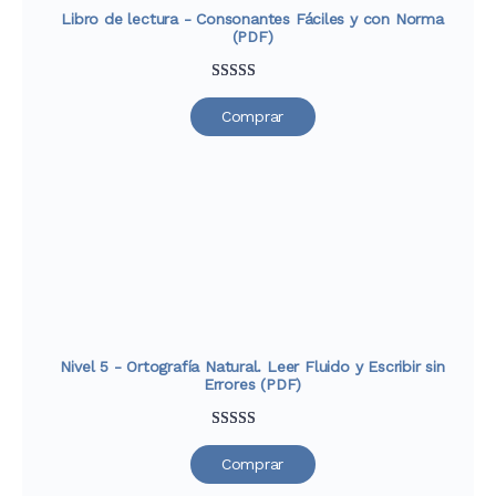
Libro de lectura - Consonantes Fáciles y con Norma
(PDF)
Valorado
33
Comprar
con
4.76
de
5 en base a
valoraciones
de clientes
Nivel 5 - Ortografía Natural. Leer Fluido y Escribir sin
Errores (PDF)
Valorado
33
Comprar
con
4.91
de
5 en base a