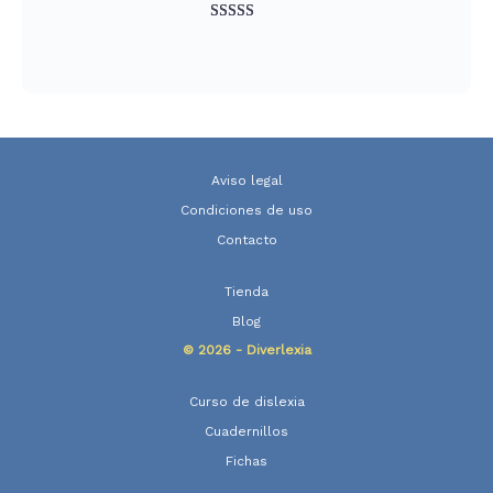
Valorado
847
con
4.93
de
5 en base a
valoraciones
de clientes
Aviso legal
Condiciones de uso
Contacto
Tienda
Blog
© 2026 - Diverlexia
Curso de dislexia
Cuadernillos
Fichas