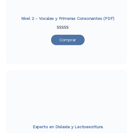
Nivel 2 - Vocales y Primeras Consonantes (PDF)
Valorado
29
Comprar
con
4.79
de
5 en base a
valoraciones
de clientes
Experto en Dislexia y Lectoescritura