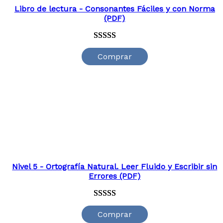
Libro de lectura - Consonantes Fáciles y con Norma
(PDF)
Valorado
33
Comprar
con
4.76
de
5 en base a
valoraciones
de clientes
Nivel 5 - Ortografía Natural. Leer Fluido y Escribir sin
Errores (PDF)
Valorado
33
Comprar
con
4.91
de