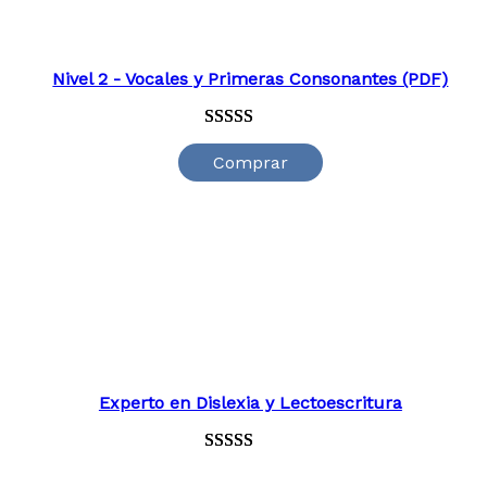
Nivel 2 - Vocales y Primeras Consonantes (PDF)
Valorado
29
Comprar
con
4.79
de
5 en base a
valoraciones
de clientes
Experto en Dislexia y Lectoescritura
Valorado
847