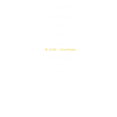
con
4.93
de
Aviso legal
5 en base a
valoraciones
Condiciones de uso
de clientes
Contacto
Tienda
Blog
© 2026 - Diverlexia
Curso de dislexia
Cuadernillos
Fichas