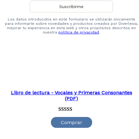
Los datos introducidos en este formulario se utilizarán únicamente
para informarte sobre novedades y productos creados por Diverlexia,
mejorar tu experiencia en esta web y otros propósitos descritos en
nuestra
política de privacidad
.
Libro de lectura - Vocales y Primeras Consonantes
(PDF)
Valorado
39
Comprar
con
4.79
de
5 en base a