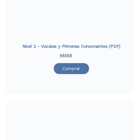
Nivel 2 - Vocales y Primeras Consonantes (PDF)
Valorado
29
Comprar
con
4.79
de
5 en base a
valoraciones
de clientes