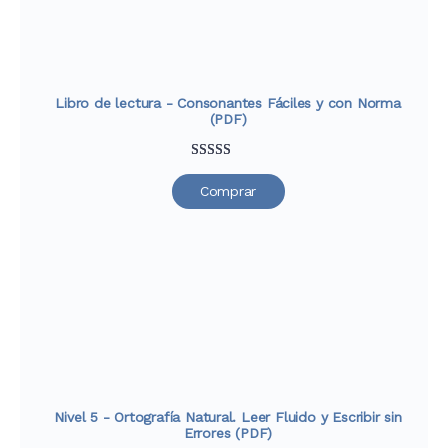
Libro de lectura - Consonantes Fáciles y con Norma
(PDF)
Valorado
33
Comprar
con
4.76
de
5 en base a
valoraciones
de clientes
Nivel 5 - Ortografía Natural. Leer Fluido y Escribir sin
Errores (PDF)