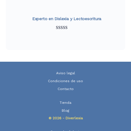
Experto en Dislexia y Lectoescritura
Valorado
847
con
4.93
de
5 en base a
valoraciones
de clientes
Aviso legal
Condiciones de uso
Contacto
Tienda
Blog
© 2026 - Diverlexia