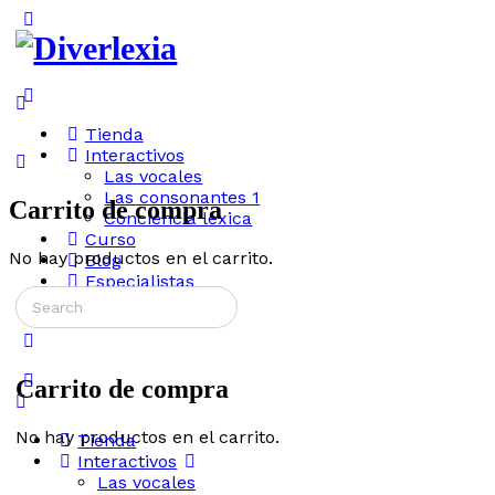
Toggle
Side
Panel
More
options
Tienda
Interactivos
Las vocales
Las consonantes 1
Carrito de compra
Conciencia léxica
Curso
No hay productos en el carrito.
Blog
Especialistas
Search
Accede
for:
Carrito de compra
No hay productos en el carrito.
Tienda
Interactivos
Las vocales