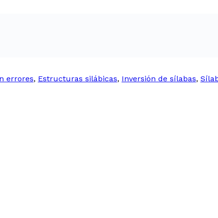
in errores
,
Estructuras silábicas
,
Inversión de sílabas
,
Síla