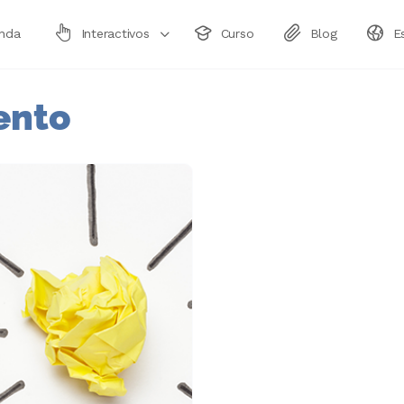
enda
Interactivos
Curso
Blog
E
ento