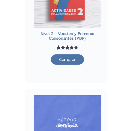
Nivel 2 - Vocales y Primeras
Consonantes (PDF)
Valorado
29
Comprar
con
4.79
de 5 en
base a
valoraciones
de
clientes