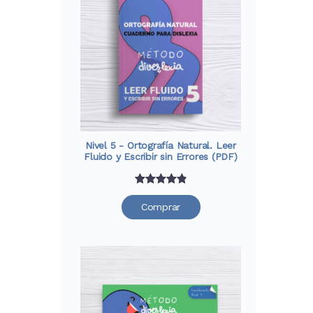
clientes
Nivel 5 - Ortografía Natural. Leer
Fluido y Escribir sin Errores (PDF)
Valorado
33
Comprar
con
4.91
de
5 en base
a
valoraciones
de clientes