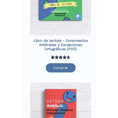
Libro de lectura - Consonantes
Arbitrarias y Excepciones
Ortográficas (PDF)
Valorado
30
Comprar
con
4.67
de 5 en
base a
valoraciones
de
clientes