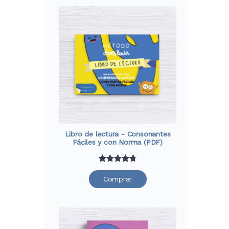
a
valoraciones
de clientes
Libro de lectura - Consonantes
Fáciles y con Norma (PDF)
Valorado
33
Comprar
con
4.76
de 5 en
base a
valoraciones
de