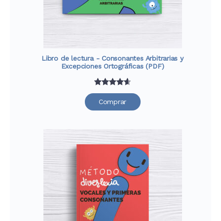
Libro de lectura - Consonantes Arbitrarias y
Excepciones Ortográficas (PDF)
Valorado
30
Comprar
con
4.67
de 5 en
base a
valoraciones
de
clientes