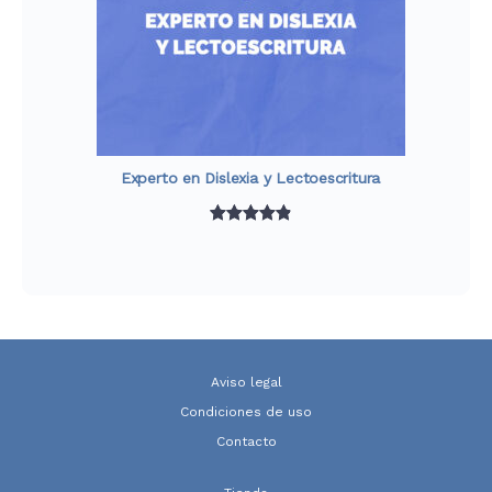
Experto en Dislexia y Lectoescritura
Valorado
847
con
4.93
de
5 en base
a
valoraciones
de clientes
Aviso legal
Condiciones de uso
Contacto