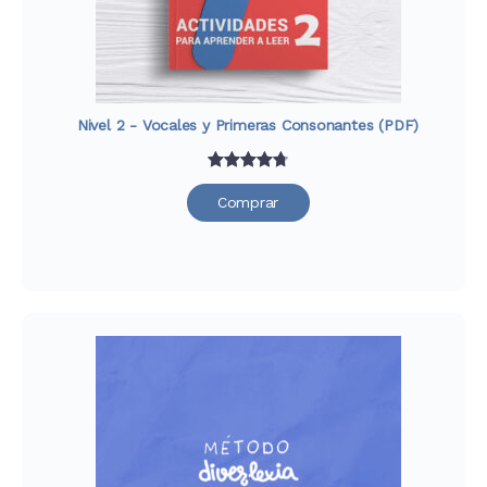
Nivel 2 - Vocales y Primeras Consonantes (PDF)
Valorado
29
Comprar
con
4.79
de 5 en
base a
valoraciones
de
clientes