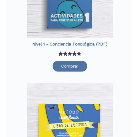
Nivel 1 - Conciencia Fonológica (PDF)
Valorado
52
Comprar
con
4.88
de
5 en base
a
valoraciones
de clientes