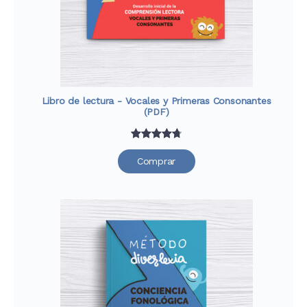
Libro de lectura - Vocales y Primeras Consonantes
(PDF)
Valorado
39
Comprar
con
4.79
de 5 en
base a
valoraciones
de
clientes