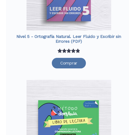
Nivel 5 - Ortografía Natural. Leer Fluido y Escribir sin
Errores (PDF)
Valorado
33
Comprar
con
4.91
de
5 en base
a
valoraciones
de clientes