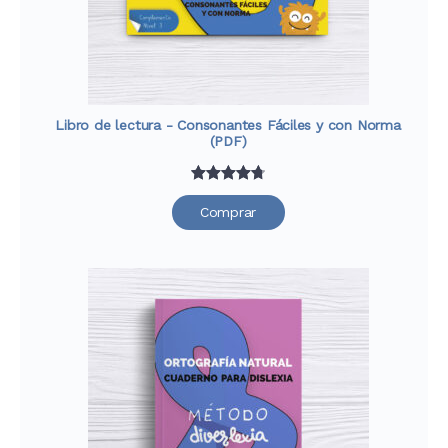
Libro de lectura - Consonantes Fáciles y con Norma
(PDF)
Valorado
33
Comprar
con
4.76
de 5 en
base a
valoraciones
de
clientes