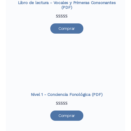
Libro de lectura - Vocales y Primeras Consonantes
(PDF)
Valorado
39
Comprar
con
4.79
de
5 en base a
valoraciones
de clientes
Nivel 1 - Conciencia Fonológica (PDF)
Valorado
52
Comprar
con
4.88
de
5 en base a
valoraciones