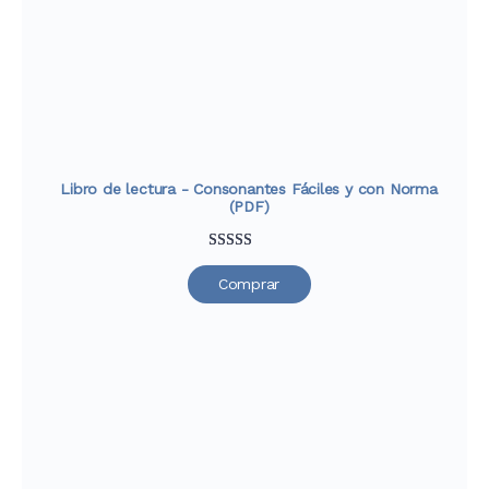
de clientes
Libro de lectura - Consonantes Fáciles y con Norma
(PDF)
Valorado
33
Comprar
con
4.76
de
5 en base a
valoraciones
de clientes