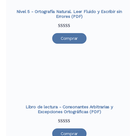
Nivel 5 - Ortografía Natural. Leer Fluido y Escribir sin
Errores (PDF)
Valorado
33
Comprar
con
4.91
de
5 en base a
valoraciones
de clientes
Libro de lectura - Consonantes Arbitrarias y
Excepciones Ortográficas (PDF)
Valorado
30
Comprar
con
4.67
de