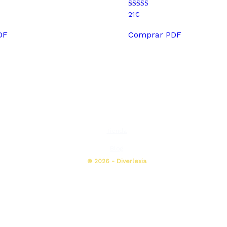
Valorado con
21
€
4.91
de 5
DF
Comprar PDF
Tienda
Blog
© 2026 - Diverlexia