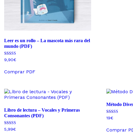
Leer es un rollo – La mascota más rara del
mundo (PDF)
Valorado con
9,90
€
5.00
de 5
Comprar PDF
Método Diver
Libro de lectura – Vocales y Primeras
Consonantes (PDF)
Valorado con
19
€
4.85
de 5
Valorado con
5,99
€
Comprar P
4.79