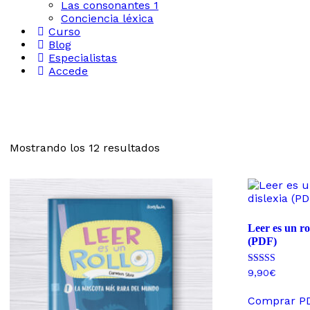
Las consonantes 1
Conciencia léxica
Curso
Blog
Especialistas
Accede
Mostrando los 12 resultados
Leer es un ro
(PDF)
Valorado con
9,90
€
5.00
de 5
Comprar P