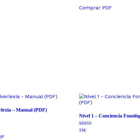
de 5
Comprar PDF
lexia – Manual (PDF)
Nivel 1 – Conciencia Fonoló
Valorado con
21
€
4.88
DF
de 5