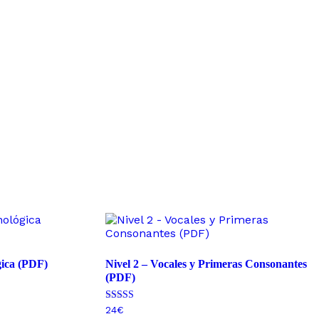
gica (PDF)
Nivel 2 – Vocales y Primeras Consonantes
(PDF)
Valorado con
24
€
4.79