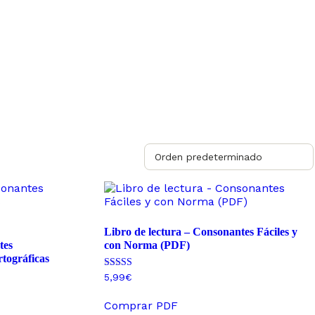
Libro de lectura – Consonantes Fáciles y
tes
con Norma (PDF)
rtográficas
Valorado con
5,99
€
4.76
de 5
Comprar PDF