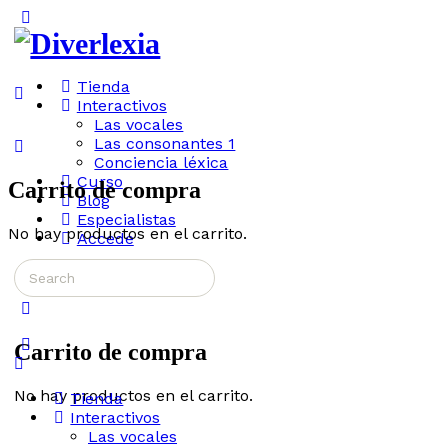
Toggle
Side
Panel
Tienda
Interactivos
Las vocales
Las consonantes 1
Conciencia léxica
Curso
Carrito de compra
Blog
Especialistas
No hay productos en el carrito.
Accede
Search
More
for:
options
Carrito de compra
No hay productos en el carrito.
Tienda
Interactivos
Las vocales