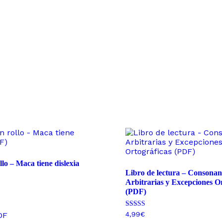
llo – Maca tiene dislexia
Libro de lectura – Consonan
Arbitrarias y Excepciones O
(PDF)
Valorado con
4,99
€
DF
4.67