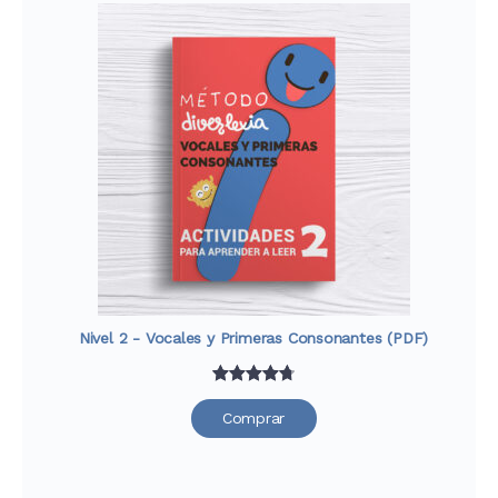
valoraciones
de
clientes
Nivel 2 - Vocales y Primeras Consonantes (PDF)
Valorado
29
Comprar
con
4.79
de 5 en
base a
valoraciones