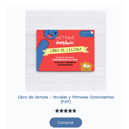
Libro de lectura - Vocales y Primeras Consonantes
(PDF)
Valorado
39
Comprar
con
4.79