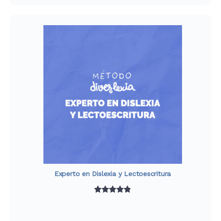
de
clientes
Experto en Dislexia y Lectoescritura
Valorado
847
con
4.93
de
5 en base