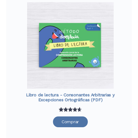
valoraciones
de clientes
Libro de lectura - Consonantes Arbitrarias y
Excepciones Ortográficas (PDF)
Valorado
30
Comprar
con
4.67
de 5 en
base a