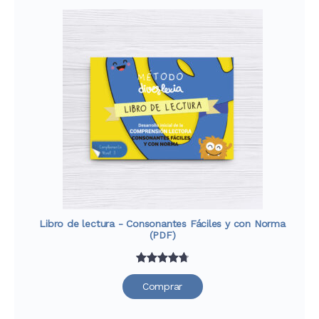
a
valoraciones
de clientes
Libro de lectura - Consonantes Fáciles y con Norma
(PDF)
Valorado
33
Comprar
con
4.76
de 5 en