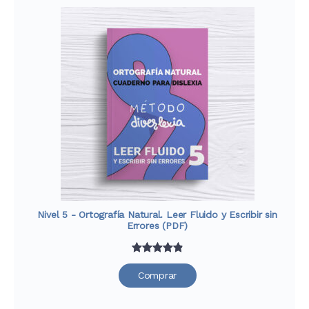
base a
valoraciones
de
clientes
Nivel 5 - Ortografía Natural. Leer Fluido y Escribir sin
Errores (PDF)
Valorado
33
Comprar
con
4.91
de
5 en base
a